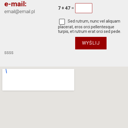
e-mail:
7
+
47
=
email@email.pl
Sed rutrum, nunc vel aliquam
placerat, eros orci pellentesque
turpis, et rutrum erat orci sed pede.
ssss