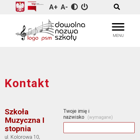
A+
A-
Historia szkoły
1971/1972
Ognisko Muzyczne
MENU
Kadra pedagogiczna
1972/1973
Szkoła Muzyczna
Samorząd
1973/1974
Absolwenci
1974/1975
Kontakt
1975/1976
Szkoła
Formularz
Twoje imię i
kontaktowy
nazwisko
(wymagane)
Muzyczna I
stopnia
ul. Kolorowa 10,