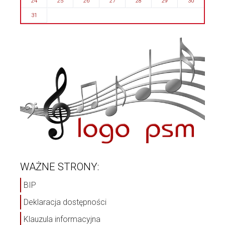
24
25
26
27
28
29
30
31
WAŻNE STRONY:
BIP
Deklaracja dostępności
Klauzula informacyjna