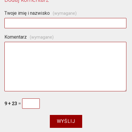
Twoje imię i nazwisko
(wymagane)
Komentarz
(wymagane)
9
+
23
=