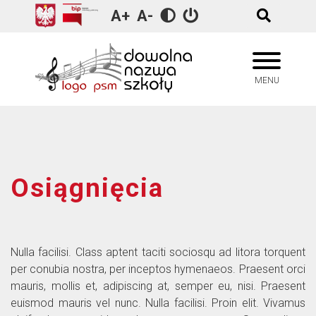
A+
A-
Historia szkoły
1971/1972
Ognisko Muzyczne
MENU
Kadra pedagogiczna
1972/1973
Szkoła Muzyczna
Samorząd
1973/1974
Absolwenci
1974/1975
Osiągnięcia
1975/1976
Nulla facilisi. Class aptent taciti sociosqu ad litora torquent
per conubia nostra, per inceptos hymenaeos. Praesent orci
mauris, mollis et, adipiscing at, semper eu, nisi. Praesent
euismod mauris vel nunc. Nulla facilisi. Proin elit. Vivamus